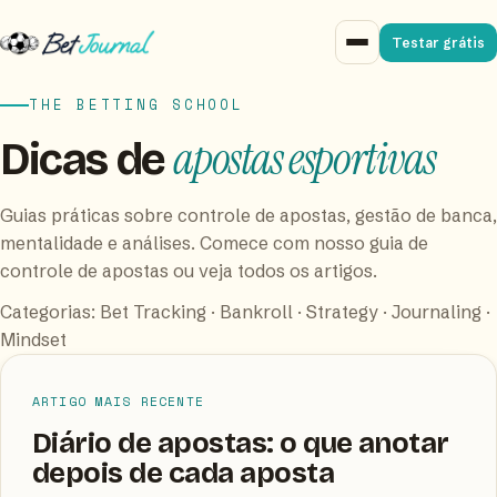
Testar grátis
THE BETTING SCHOOL
apostas esportivas
Dicas de
Guias práticas sobre controle de apostas, gestão de banca,
mentalidade e análises. Comece com nosso
guia de
controle de apostas
ou veja todos os artigos.
Categorias:
Bet Tracking
·
Bankroll
·
Strategy
·
Journaling
·
Mindset
DIÁRIO
ARTIGO MAIS RECENTE
Diário de apostas: o que anotar
depois de cada aposta