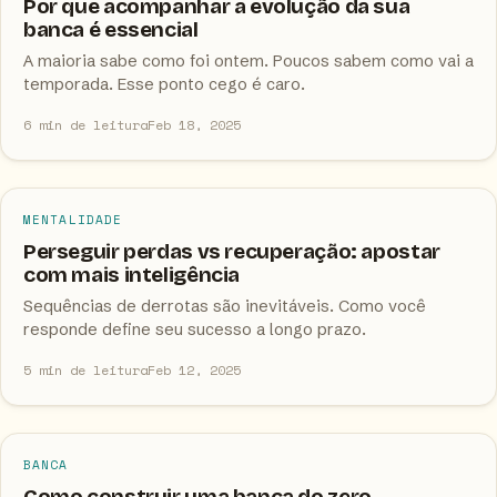
Por que acompanhar a evolução da sua
banca é essencial
A maioria sabe como foi ontem. Poucos sabem como vai a
temporada. Esse ponto cego é caro.
6 min de leitura
Feb 18, 2025
MENTALIDADE
Perseguir perdas vs recuperação: apostar
com mais inteligência
Sequências de derrotas são inevitáveis. Como você
responde define seu sucesso a longo prazo.
5 min de leitura
Feb 12, 2025
BANCA
Como construir uma banca do zero