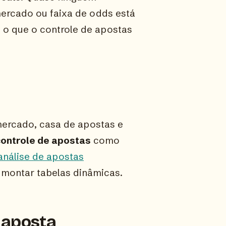
ercado ou faixa de odds está
o que o controle de apostas
mercado, casa de apostas e
controle de apostas
como
análise de apostas
 montar tabelas dinâmicas.
 aposta