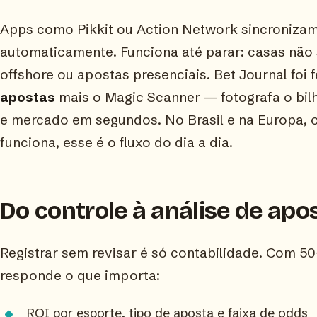
Apps como Pikkit ou Action Network sincroniza
automaticamente. Funciona até parar: casas não 
offshore ou apostas presenciais. Bet Journal foi 
apostas
mais o Magic Scanner — fotografa o bilhe
e mercado em segundos. No Brasil e na Europa,
funciona, esse é o fluxo do dia a dia.
Do controle à análise de apo
Registrar sem revisar é só contabilidade. Com 50
responde o que importa:
ROI por esporte, tipo de aposta e faixa de odds