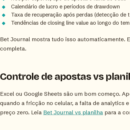
Calendário de lucro e períodos de drawdown
Taxa de recuperação após perdas (detecção de ti
Tendências de closing line value ao longo do te
Bet Journal mostra tudo isso automaticamente. 
completa.
Controle de apostas vs plani
Excel ou Google Sheets são um bom começo. Ap
quando a fricção no celular, a falta de analytics
preço zero. Leia
Bet Journal vs planilha
para a co