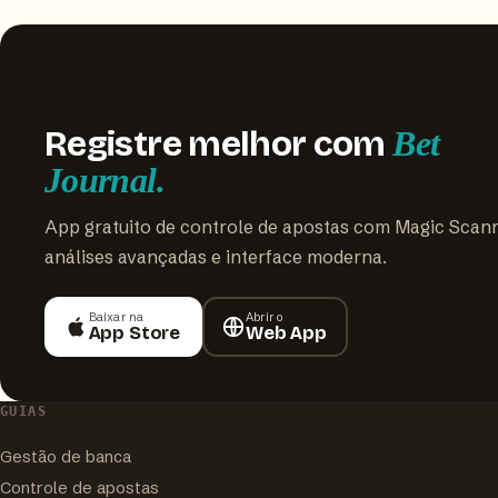
Registre melhor com
Bet
Journal.
App gratuito de controle de apostas com Magic Scann
análises avançadas e interface moderna.
Baixar na
Abrir o
App Store
Web App
GUIAS
Gestão de banca
Controle de apostas