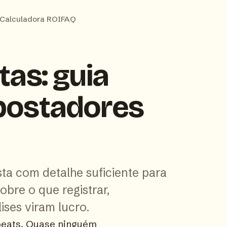
Calculadora ROI
FAQ
tas: guia
postadores
sta com detalhe suficiente para
obre o que registrar,
ses viram lucro.
beats. Quase ninguém