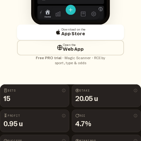
Download on the
App Store
Open the
Web App
Free PRO trial
· Magic Scanner · ROI by
sport, type & odds
BETS
STAKE
15
20.05 u
PROFIT
ROI
0.95 u
4.7%
SUCCESS
WINNINGS