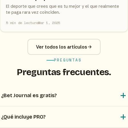
El deporte que crees que es tu mejor y el que realmente
te paga rara vez coinciden.
5 min de lectura
Mar 1, 2025
Ver todos los artículos
PREGUNTAS
Preguntas frecuentes.
¿Bet Journal es gratis?
Sí. Puedes registrar apuestas, gestionar tu bankroll y ver
estadísticas básicas gratis. Cada usuario nuevo recibe una
¿Qué incluye PRO?
prueba PRO para explorar el análisis avanzado.