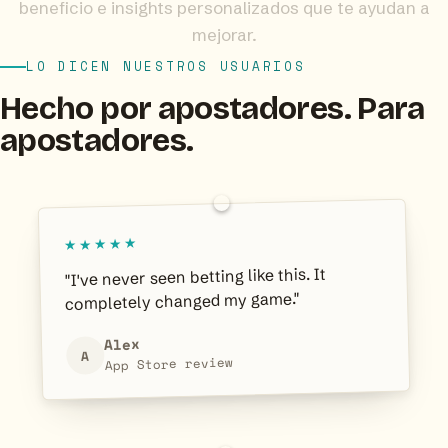
beneficio e insights personalizados que te ayudan a
mejorar.
LO DICEN NUESTROS USUARIOS
Hecho por apostadores. Para
apostadores.
★★★★★
"I've never seen betting like this. It
completely changed my game."
Alex
A
App Store review