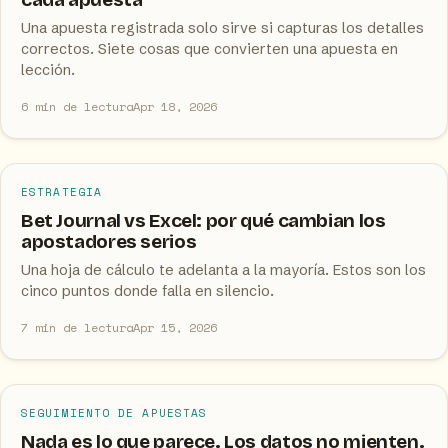
Una apuesta registrada solo sirve si capturas los detalles
correctos. Siete cosas que convierten una apuesta en
lección.
6 min de lectura
Apr 18, 2026
ESTRATEGIA
Bet Journal vs Excel: por qué cambian los
apostadores serios
Una hoja de cálculo te adelanta a la mayoría. Estos son los
cinco puntos donde falla en silencio.
7 min de lectura
Apr 15, 2026
SEGUIMIENTO DE APUESTAS
Nada es lo que parece. Los datos no mienten.