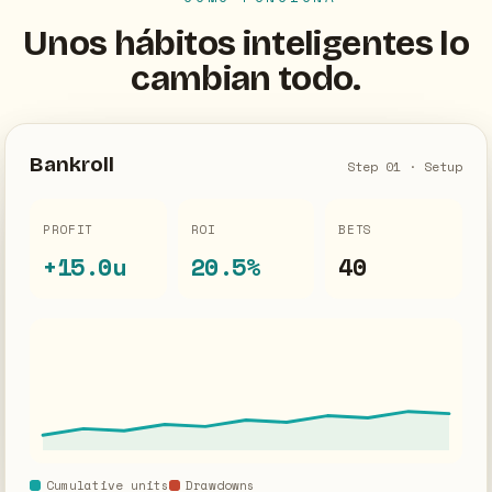
Unos hábitos inteligentes lo
cambian todo.
Bankroll
Step 01 · Setup
PROFIT
ROI
BETS
+15.0u
20.5%
40
Cumulative units
Drawdowns