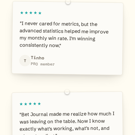
★★★★★
"I never cared for metrics, but the
advanced statistics helped me improve
my monthly win rate. I'm winning
consistently now."
Tinho
T
PRO member
★★★★★
"Bet Journal made me realize how much I
was leaving on the table. Now I know
exactly what's working, what's not, and